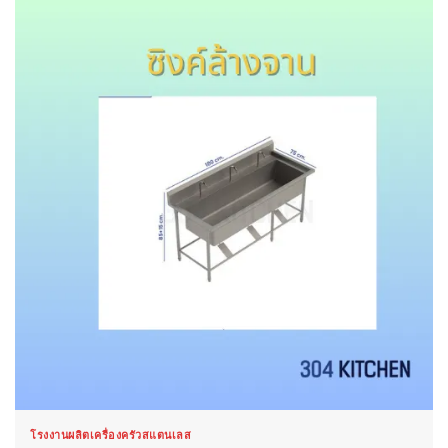
โรงงานผลิตเครื่องครัวสแตนเลส