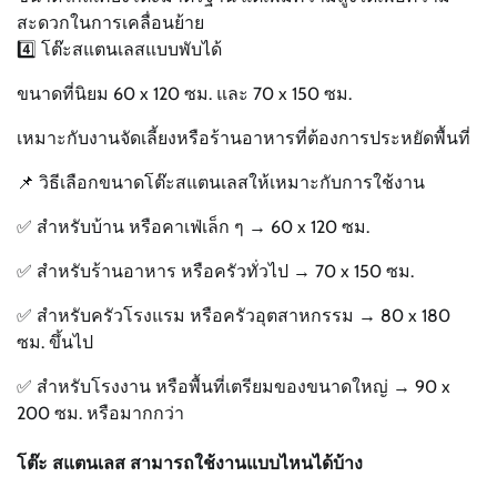
สะดวกในการเคลื่อนย้าย
4️⃣ โต๊ะสแตนเลสแบบพับได้
ขนาดที่นิยม 60 x 120 ซม. และ 70 x 150 ซม.
เหมาะกับงานจัดเลี้ยงหรือร้านอาหารที่ต้องการประหยัดพื้นที่
📌 วิธีเลือกขนาดโต๊ะสแตนเลสให้เหมาะกับการใช้งาน
✅ สำหรับบ้าน หรือคาเฟ่เล็ก ๆ → 60 x 120 ซม.
✅ สำหรับร้านอาหาร หรือครัวทั่วไป → 70 x 150 ซม.
✅ สำหรับครัวโรงแรม หรือครัวอุตสาหกรรม → 80 x 180
ซม. ขึ้นไป
✅ สำหรับโรงงาน หรือพื้นที่เตรียมของขนาดใหญ่ → 90 x
200 ซม. หรือมากกว่า
โต๊ะ สแตนเลส สามารถใช้งานแบบไหนได้บ้าง