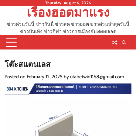
Skip
Thursday, August 6, 2026
เรื่องฮอตมาแรง
to
content
ข่าวด่วนวันนี้ ข่าววันนี้ ข่าวสด ข่าวฮอต ข่าวด่วนล่าสุดวันนี้
ข่าวบันเทิง ข่าวกีฬา ข่าวการเมืองอัปเดตตลอด
โต๊ะสแตนเลส
Posted on
February 12, 2025
by
ufabetwin1168@gmail.com