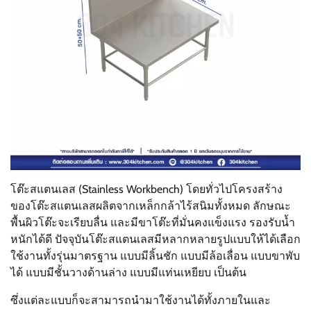
โต๊ะสแตนเลส (Stainless Workbench) โดยทั่วไปโครงสร้าง
ของโต๊ะสแตนเลสผลิตจากเหล็กกล้าไร้สนิมทั้งหมด ลักษณะ
พื้นผิวโต๊ะจะเรียบลื่น และมีขาโต๊ะที่มั่นคงแข็งแรง รองรับน้ำ
หนักได้ดี ปัจจุบันโต๊ะสแตนเลสมีหลากหลายรูปแบบให้ได้เลือก
ใช้งานทั้งรุ่นมาตรฐาน แบบมีลิ้นชัก แบบมีล้อเลื่อน แบบขาพับ
ได้ แบบมีชั้นวางด้านล่าง แบบมีแท่นเหยียบ เป็นต้น
ซึ่งแต่ละแบบก็จะสามารถนำมาใช้งานได้ทั้งภายในและ