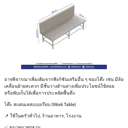
อาจพิจารณาเพิ่มเติมจากฟังก์ชันเสริมอื่น ๆ ของโต๊ะ เช่น มีล้อ
เคลื่อนย้ายสะดวก มีชั้นวางด้านล่างเพิ่มประโยชน์ใช้สอย
หรือพับเก็บได้เพื่อการประหยัดพื้นที่ง
โต๊ะ สแตนเลสแบบเรียบ (Work Table)
📌 ใช้ในครัวทั่วไป, ร้านอาหาร, โรงงาน
✅ ขนาดมาตรฐาน