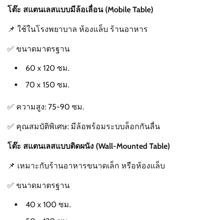
โต๊ะ สแตนเลสแบบมีล้อเลื่อน (Mobile Table)
📌 ใช้ในโรงพยาบาล ห้องแล็บ ร้านอาหาร
✅ ขนาดมาตรฐาน
60 x 120 ซม.
70 x 150 ซม.
✅ ความสูง: 75-90 ซม.
✅ คุณสมบัติพิเศษ: มีล้อพร้อมระบบล็อกกันลื่น
โต๊ะ สแตนเลสแบบติดผนัง (Wall-Mounted Table)
📌 เหมาะกับร้านอาหารขนาดเล็ก หรือห้องแล็บ
✅ ขนาดมาตรฐาน
40 x 100 ซม.