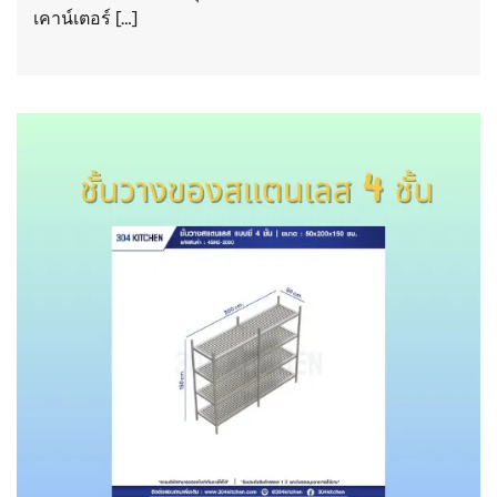
เคาน์เตอร์ […]