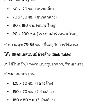
60 x 120 ซม. (ขนาดเล็ก)
70 x 150 ซม. (ขนาดกลาง)
80 x 180 ซม. (ขนาดใหญ่)
90 x 200 ซม. (โรงงาน/ครัวขนาดใหญ่)
✅ ความสูง: 75-85 ซม. (ขึ้นอยู่กับการใช้งาน)
โต๊ะ สแตนเลสแบบมีอ่างล้าง (Sink Table)
📌 ใช้ในครัว, โรงงานแปรรูปอาหาร, ร้านอาหาร
✅ ขนาดมาตรฐาน
120 x 60 ซม. (1 อ่างล้าง)
150 x 70 ซม. (2 อ่างล้าง)
180 x 80 ซม. (3 อ่างล้าง)