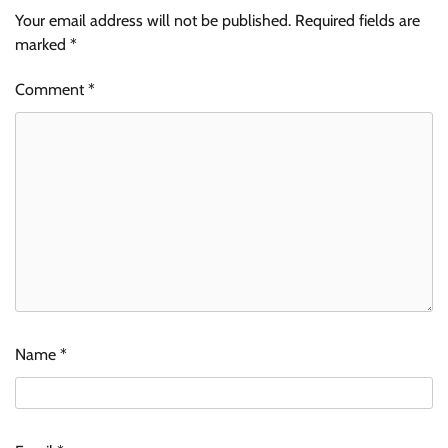
Your email address will not be published.
Required fields are
marked
*
Comment
*
Name
*