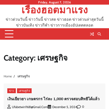
Skip
Friday, August 7, 2026
เรื่องฮอตมาแรง
to
content
ข่าวด่วนวันนี้ ข่าววันนี้ ข่าวสด ข่าวฮอต ข่าวด่วนล่าสุดวันนี้
ข่าวบันเทิง ข่าวกีฬา ข่าวการเมืองอัปเดตตลอด
Category:
เศรษฐกิจ
Home
เศรษฐกิจ
ข่าว
เศรษฐกิจ
เงินเยียวยา เกษตรกร ไร่ละ 1,000 ตรวจสอบสิทธิได้แล้ว
0
Ufabetwin1168@gmail.com
December 5, 2024