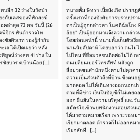
 พบอีก 32 ร่างในวัดป่า
ทนายตั้ม ษิทรา เบี้ยบังเกิด ปรากฎต
มโยงกับเคสของที่พักสงฆ์
ครั้งแรกที่กองบังคับการปราบปราม
อดล่าสุด 73 ศพ วันนี้ (26
ตกเป็นผู้ถูกกล่าวหา ในคดีฉ้อโกง ที่
หวัดพิจิตร พันตำรวจโท
อ้อย” เป็นผู้ออกมาแจ้งความกล่าว
ืองชัยศิวเวท รองผู้กำกับ
โดยก่อนหน้านี้ ทนายตั้มเก็บตัวเงี
เล ได้เปิดเผยว่า หลัง
นานนับสัปดาห์ โดยบอกว่า ตนไม่ไ
พิสูจน์ร่างศพ 41 ร่าง ใน
ไปไหน ที่สื่อมวลชนติดต่อไม่ได้ เ
ครชัยบวร ต.บ้านน้อย […]
ตนเปลี่ยนเบอร์โทรศัพท์ หลังถูก
สื่อมวลชนสำนักหนึ่งตามไปคุกคา
ความเป็นส่วนตัวถึงที่บ้าน ซึ่งตนอยู
มาตลอด ไม่ได้เดินทางออกนอกป
ตามที่มีข่าว เงินในบัญชีก็ไม่เคยถ
ออก ยืนยันในความบริสุทธิ์ และวันน
สมัครใจเข้าพบพนักงานสอบสวนเอ
ได้มาตามหมายเรียก เพราะรอหม
เรียกมาตลอด ตำรวจก็ไม่ออกหมา
เรียกสักที […]