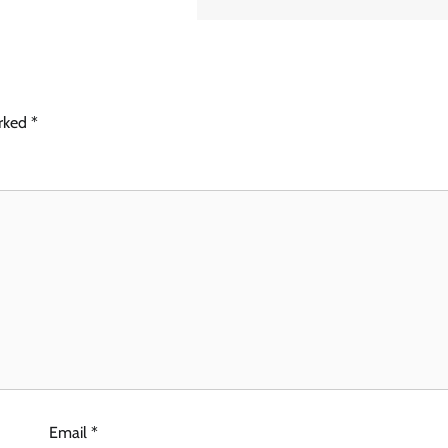
arked
*
Email
*