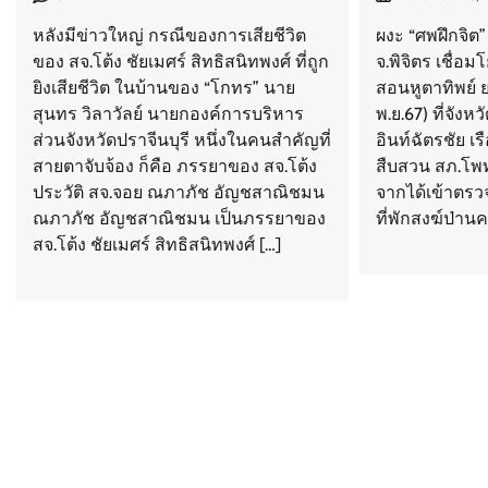
หลังมีข่าวใหญ่ กรณีของการเสียชีวิต
ผงะ “ศพฝึกจิต”
ของ สจ.โต้ง ชัยเมศร์ สิทธิสนิทพงศ์ ที่ถูก
จ.พิจิตร เชื่อ
ยิงเสียชีวิต ในบ้านของ “โกทร” นาย
สอนหูตาทิพย์ ย
สุนทร วิลาวัลย์ นายกองค์การบริหาร
พ.ย.67) ที่จัง
ส่วนจังหวัดปราจีนบุรี หนึ่งในคนสำคัญที่
อินท์ฉัตรชัย เร
สายตาจับจ้อง ก็คือ ภรรยาของ สจ.โต้ง
สืบสวน สภ.โพทะ
ประวัติ สจ.จอย ณภาภัช อัญชสาณิชมน
จากได้เข้าตรวจ
ณภาภัช อัญชสาณิชมน เป็นภรรยาของ
ที่พักสงฆ์ป่าน
สจ.โต้ง ชัยเมศร์ สิทธิสนิทพงศ์ […]