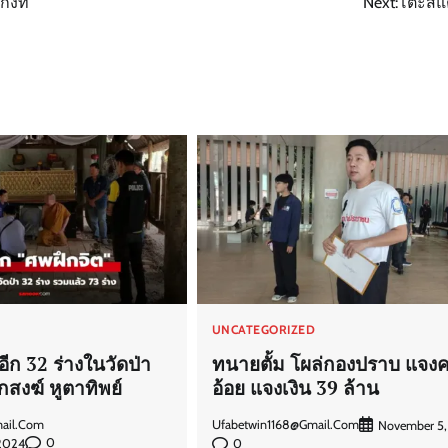
งที่
Next:
โต๊ะส
D
UNCATEGORIZED
ีก 32 ร่างในวัดป่า
ทนายตั้ม โผล่กองปราบ แจงคด
ักสงฆ์ หูตาทิพย์
อ้อย แจงเงิน 39 ล้าน
ail.com
Ufabetwin1168@gmail.com
November 5,
0
2024
0