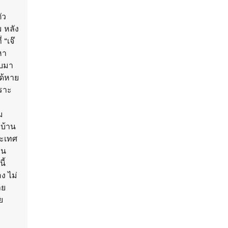
ัว
 หลัง
 “เจ๊
หา
ยบมา
ด้หาย
พราะ
ม
่บ้าน
ระเทศ
อน
ี้
ง ไม่
าย
ย