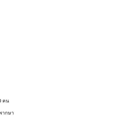
0 คน
ิพากษา