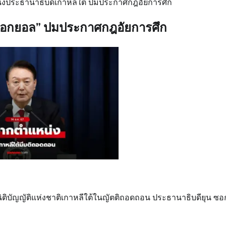
่งประธานาธิบดีเกาหลีใต้ ปมประกาศกฎอัยการศึก
ซอกยอล” ปมประกาศกฎอัยการศึก
ิติบัญญัติแห่งชาติเกาหลีใต้ในญัตติถอดถอน ประธานาธิบดียุน ซ