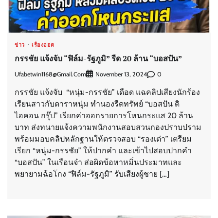
ข่าว
เรื่องฮอต
กรรชัย แจ้งจับ “ฟิล์ม-รัฐภูมิ” รีด 20 ล้าน “บอสปัน”
Ufabetwin1168@gmail.com
0
November 13, 2024
กรรชัย แจ้งจับ “หนุ่ม-กรรชัย” เดือด แฉคลิปเสียงนักร้อง
เรียนสาวกับดาราหนุ่ม ทำนองรีดทรัพย์ “บอสปัน ดิ
ไอคอน กรุ๊ป” เรียกค่าออกรายการโหนกระแส 20 ล้าน
บาท ส่งทนายแจ้งความพนักงานสอบสวนกองปราบปราม
พร้อมมอบคลิปหลักฐานให้ตรวจสอบ “รองเต่า” เตรียม
เรียก “หนุ่ม-กรรชัย” ให้ปากคำ และเข้าไปสอบปากคำ
“บอสปัน” ในเรือนจำ ส่อผิดข้อหาหมิ่นประมาทและ
พยายามฉ้อโกง “ฟิล์ม-รัฐภูมิ” รับเสียงผู้ชาย […]