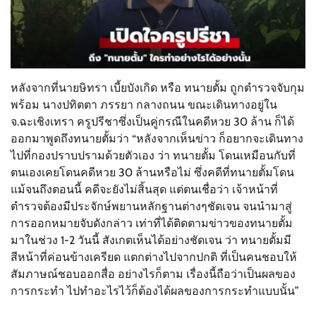
หลังจากที่นายษิทรา เบี้ยบังเกิด หรือ ทนายตั้ม ถูกตำรวจจับกุม
พร้อม นางปทิตตา ภรรยา กลางถนน ขณะเดินทางอยู่ใน
จ.ฉะเชิงเทรา ครูปรีชาซึ่งเป็นคู่กรณีในคดีหวย 30 ล้าน ก็ได้
ออกมาพูดถึงทนายตั้มว่า “หลังจากเห็นข่าว ก็อยากจะเดินทาง
ไปที่กองปราบปรามด้วยตัวเอง ว่า ทนายตั้ม โดนเหมือนกับที่
ตนเองเคยโดนคดีหวย 30 ล้านหรือไม่ ซึ่งคดีที่ทนายตั้มโดน
แม้จนถึงตอนนี้ คดีจะยังไม่สิ้นสุด แต่ตนเชื่อว่า เจ้าหน้าที่
ตำรวจต้องมีประจักษ์พยานหลักฐานต่างๆชัดเจน จนนำมาสู่
การออกหมายจับดังกล่าว เท่าที่ได้ติดตามข่าวของทนายตั้ม
มาในช่วง 1-2 วันนี้ สังเกตเห็นได้อย่างชัดเจน ว่า ทนายตั้มมี
สีหน้าที่ค่อนข้างเครียด แตกต่างไปจากปกติ ที่เป็นคนชอบให้
สัมภาษณ์ชอบออกสื่อ อย่างไรก็ตาม เรื่องนี้ถือว่าเป็นผลของ
การกระทำ ไปทำอะไรไว้ก็ต้องได้ผลของการกระทำแบบนั้น”