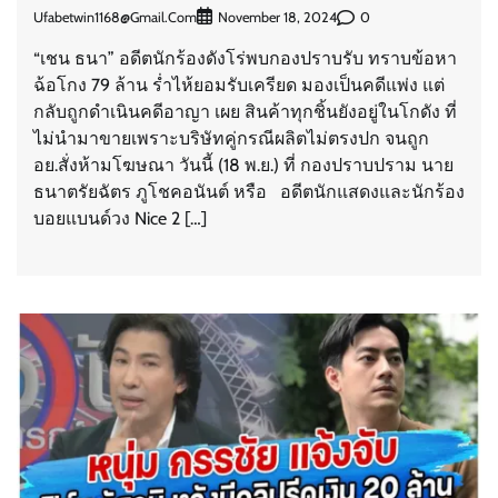
Ufabetwin1168@gmail.com
0
November 18, 2024
“เชน ธนา” อดีตนักร้องดังโร่พบกองปราบรับ ทราบข้อหา
ฉ้อโกง 79 ล้าน ร่ำไห้ยอมรับเครียด มองเป็นคดีแพ่ง แต่
กลับถูกดำเนินคดีอาญา เผย สินค้าทุกชิ้นยังอยู่ในโกดัง ที่
ไม่นำมาขายเพราะบริษัทคู่กรณีผลิตไม่ตรงปก จนถูก
อย.สั่งห้ามโฆษณา วันนี้ (18 พ.ย.) ที่ กองปราบปราม นาย
ธนาตรัยฉัตร ภูโชคอนันต์ หรือ อดีตนักแสดงและนักร้อง
บอยแบนด์วง Nice 2 […]