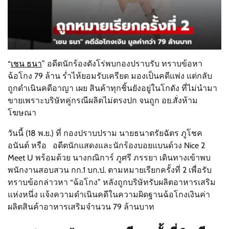
“
เชน ธนา
” อดีตนักร้องดังโร่พบกองปราบรับ ทราบข้อหา
ฉ้อโกง 79 ล้าน ร่ำไห้ยอมรับเครียด มองเป็นคดีแพ่ง แต่กลับ
ถูกดำเนินคดีอาญา เผย สินค้าทุกชิ้นยังอยู่ในโกดัง ที่ไม่นำมา
ขายเพราะบริษัทคู่กรณีผลิตไม่ตรงปก จนถูก อย.สั่งห้าม
โฆษณา
วันนี้ (18 พ.ย.) ที่ กองปราบปราม นายธนาตรัยฉัตร ภูโชค
อนันต์ หรือ อดีตนักแสดงและนักร้องบอยแบนด์วง Nice 2
Meet U พร้อมด้วย นางกณิการ์ ภูศรี ภรรยา เดินทางเข้าพบ
พนักงานสอบสวน กก.1 บก.ป. ตามหมายเรียกครั้งที่ 2 เพื่อรับ
ทราบข้อกล่าวหา “ฉ้อโกง” หลังถูกบริษัทรับผลิตอาหารเสริม
แห่งหนึ่ง แจ้งความดำเนินคดีในความผิดฐานฉ้อโกงเงินค่า
ผลิตสินค้าอาหารเสริมจำนวน 79 ล้านบาท