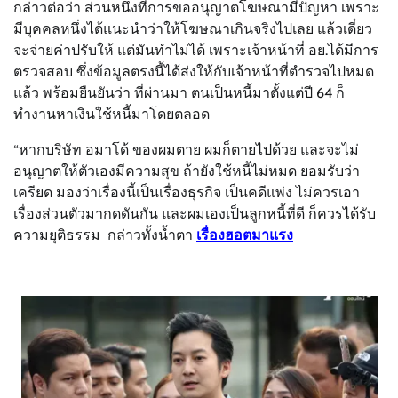
กล่าวต่อว่า ส่วนหนึ่งที่การขออนุญาตโฆษณามีปัญหา เพราะ
มีบุคคลหนึ่งได้แนะนำว่าให้โฆษณาเกินจริงไปเลย แล้วเดี๋ยว
จะจ่ายค่าปรับให้ แต่มันทำไม่ได้ เพราะเจ้าหน้าที่ อย.ได้มีการ
ตรวจสอบ ซึ่งข้อมูลตรงนี้ได้ส่งให้กับเจ้าหน้าที่ตำรวจไปหมด
แล้ว พร้อมยืนยันว่า ที่ผ่านมา ตนเป็นหนี้มาตั้งแต่ปี 64 ก็
ทำงานหาเงินใช้หนี้มาโดยตลอด
“หากบริษัท อมาโด้ ของผมตาย ผมก็ตายไปด้วย และจะไม่
อนุญาตให้ตัวเองมีความสุข ถ้ายังใช้หนี้ไม่หมด ยอมรับว่า
เครียด มองว่าเรื่องนี้เป็นเรื่องธุรกิจ เป็นคดีแพ่ง ไม่ควรเอา
เรื่องส่วนตัวมากดดันกัน และผมเองเป็นลูกหนี้ที่ดี ก็ควรได้รับ
ความยุติธรรม กล่าวทั้งน้ำตา
เรื่องฮอตมาแรง