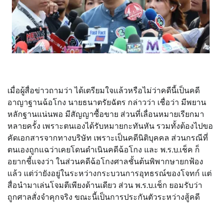
เมื่อผู้สื่อข่าวถามว่า ได้เตรียมใจแล้วหรือไม่ว่าคดีนี้เป็นคดี
อาญาฐานฉ้อโกง นายธนาตรัยฉัตร กล่าวว่า เชื่อว่า มีพยาน
หลักฐานแน่นพอ มีสัญญาซื้อขาย ส่วนที่เลื่อนหมายเรียกมา
หลายครั้ง เพราะตนเองได้รับหมายกะทันหัน รวมทั้งต้องไปขอ
คัดเอกสารจากทางบริษัท เพราะเป็นคดีนิติบุคคล ส่วนกรณีที่
ตนเองถูกแฉว่าเคยโดนดำเนินคดีฉ้อโกง และ พ.ร.บ.เช็ค ก็
อยากชี้แจงว่า ในส่วนคดีฉ้อโกงศาลชั้นต้นพิพากษายกฟ้อง
แล้ว แต่ว่ายังอยู่ในระหว่างกระบวนการอุทธรณ์ของโจทก์ แต่
สื่อนำมาเล่นโจมตีเพียงด้านเดียว ส่วน พ.ร.บ.เช็ก ยอมรับว่า
ถูกศาลสั่งจำคุกจริง ขณะนี้เป็นการประกันตัวระหว่างสู้คดี