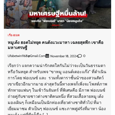
เรื่องฮอต
หมูเด้ง ฮอตไม่หยุด คนดังแวะมาหา เฉลยสุดพีก เขาคือ
มหาเศรษฐี
Ufabetwin1168@gmail.com
0
November 18, 2024
เรียกว่า แจกความน่ารักสดใสกันไม่ว่าจะเป็นวันธรรมดา
หรือวันหยุด สำหรับเพจ “ขาหมู แอนด์เดอะแก๊ง” ที่ดำเนิน
การโดย พ่อเบนซ์ และ รวมทั้งดาราชั้นนำของสวนสัตว์
เขาเขียวอีกมากมาย ล่าสุดวันนี้ทางเพจก็เพิ่งจะโพสต์ภาพ
ทักทายแฟนๆ ในเช้าวันจันทร์ ที่พิเศษคือ มีภาพ พ่อเบนซ์
ถ่ายคู่กับชายชาวต่างชาติคนหนึ่ง ที่สวมเสื้อลายหมู เด้ง
มองเผินๆ ก็เหมือนเป็นนักท่องเที่ยวต่างชาติทั่วไป ที่มา
เยี่ยมมาชม ตัวเป็นๆ พ่อเบนซ์ แชะภาพคู่ฝรั่งที่มาหา น้อง
หมูเด้ง แต่ที่พีกก็คือ […]