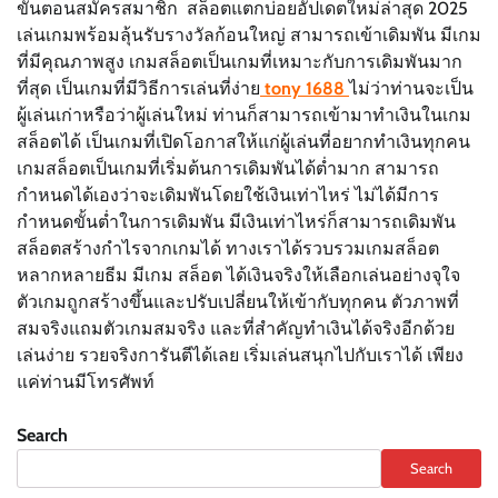
ขั้นตอนสมัครสมาชิก
สล็อตแตกบ่อยอัปเดตใหม่ล่าสุด 2025
เล่นเกมพร้อมลุ้นรับรางวัลก้อนใหญ่ สามารถเข้าเดิมพัน มีเกม
ที่มีคุณภาพสูง เกมสล็อตเป็นเกมที่เหมาะกับการเดิมพันมาก
ที่สุด เป็นเกมที่มีวิธีการเล่นที่ง่าย
tony 1688
ไม่ว่าท่านจะเป็น
ผู้เล่นเก่าหรือว่าผู้เล่นใหม่ ท่านก็สามารถเข้ามาทำเงินในเกม
สล็อตได้ เป็นเกมที่เปิดโอกาสให้แก่ผู้เล่นที่อยากทำเงินทุกคน
เกมสล็อตเป็นเกมที่เริ่มต้นการเดิมพันได้ต่ำมาก สามารถ
กำหนดได้เองว่าจะเดิมพันโดยใช้เงินเท่าไหร่ ไม่ได้มีการ
กำหนดขั้นต่ำในการเดิมพัน มีเงินเท่าไหร่ก็สามารถเดิมพัน
สล็อตสร้างกำไรจากเกมได้ ทางเราได้รวบรวมเกมสล็อต
หลากหลายธีม มีเกม สล็อต ได้เงินจริงให้เลือกเล่นอย่างจุใจ
ตัวเกมถูกสร้างขึ้นและปรับเปลี่ยนให้เข้ากับทุกคน ตัวภาพที่
สมจริงแถมตัวเกมสมจริง และที่สำคัญทำเงินได้จริงอีกด้วย
เล่นง่าย รวยจริงการันตีได้เลย เริ่มเล่นสนุกไปกับเราได้ เพียง
แค่ท่านมีโทรศัพท์
Search
Search