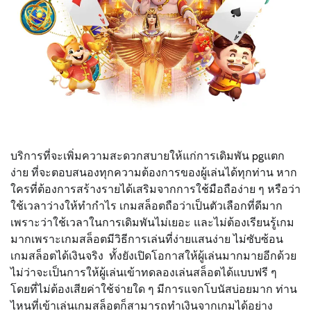
บริการที่จะเพิ่มความสะดวกสบายให้แก่การเดิมพัน pgแตก
ง่าย ที่จะตอบสนองทุกความต้องการของผู้เล่นได้ทุกท่าน หาก
ใครที่ต้องการสร้างรายได้เสริมจากการใช้มือถือง่าย ๆ หรือว่า
ใช้เวลาว่างให้ทำกำไร เกมสล็อตถือว่าเป็นตัวเลือกที่ดีมาก
เพราะว่าใช้เวลาในการเดิมพันไม่เยอะ และไม่ต้องเรียนรู้เกม
มากเพราะเกมสล็อตมีวิธีการเล่นที่ง่ายแสนง่าย ไม่ซับซ้อน
เกมสล็อตได้เงินจริง ทั้งยังเปิดโอกาสให้ผู้เล่นมากมายอีกด้วย
ไม่ว่าจะเป็นการให้ผู้เล่นเข้าทดลองเล่นสล็อตได้แบบฟรี ๆ
โดยที่ไม่ต้องเสียค่าใช้จ่ายใด ๆ มีการแจกโบนัสบ่อยมาก ท่าน
ไหนที่เข้าเล่นเกมสล็อตก็สามารถทำเงินจากเกมได้อย่าง