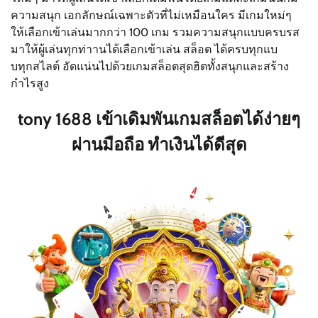
ความสนุก เอกลักษณ์เฉพาะตัวที่ไม่เหมือนใคร มีเกมใหม่ๆ
ให้เลือกเข้าเล่นมากกว่า 100 เกม รวมความสนุกแบบครบรส
มาให้ผู้เล่นทุกท่าานได้เลือกเข้าเล่น สล็อต ได้ครบทุกแบ
บทุกสไลต์ อัดแน่นไปด้วยเกมสล็อตสุดฮิตทั้งสนุกและสร้าง
กำไรสูง
tony 1688 เข้าเดิมพันเกมสล็อตได้ง่ายๆ
ผ่านมือถือ ทำเงินได้ดีสุด