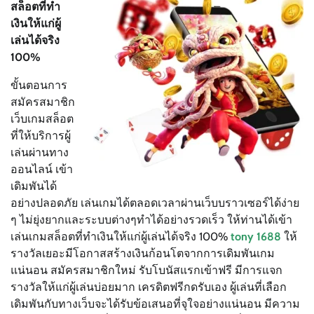
สล็อตที่ทำ
เงินให้แก่ผู้
เล่นได้จริง
100%
ขั้นตอนการ
สมัครสมาชิก
เว็บเกมสล็อต
ที่ให้บริการผู้
เล่นผ่านทาง
ออนไลน์ เข้า
เดิมพันได้
อย่างปลอดภัย เล่นเกมได้ตลอดเวลาผ่านเว็บบราวเซอร์ได้ง่าย
ๆ ไม่ยุ่งยากและระบบต่างๆทำได้อย่างรวดเร็ว ให้ท่านได้เข้า
เล่นเกมสล็อตที่ทำเงินให้แก่ผู้เล่นได้จริง 100%
tony 1688
ให้
รางวัลเยอะมีโอกาสสร้างเงินก้อนโตจากการเดิมพันเกม
แน่นอน สมัครสมาชิกใหม่ รับโบนัสแรกเข้าฟรี มีการแจก
รางวัลให้แก่ผู้เล่นบ่อยมาก เครดิตฟรีกดรับเอง ผู้เล่นที่เลือก
เดิมพันกับทางเว็บจะได้รับข้อเสนอที่จุใจอย่างแน่นอน มีความ