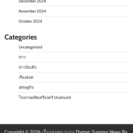
December 2024
November 2024
October 2024
Categories
Uncategorized
ข่าว
ข่าวบันเทิง
เรื่องฮอต
เศรษฐกิจ
โรงงานผลิตเครื่องครัวสแตนเลส
Copyright © 2026
เรื่องฮอตมาแรง
Theme: Superior News By