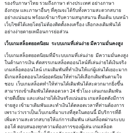
รองรับภาษาไทย รวมถึงภาษา ต่างประเทศ อย่างภาษา
อังกฤษ และภาษาอื่นๆ ที่คุณจะได้รับทั้งความสะดวกสบาย
อย่างแน่นอน พร้อมเข้ามารับความสนุกสนาน ตื่นเต้น บนหน้า
เว็บไซต์ได้เลยโดยไม่ต้องติดตั้งลงเครื่อง เลือกลงเดิมพันได้
อย่างง่ายดายเหมือนการย่อส่วน
เว็บเกมสล็อตยอดนิยม ระบบเกมที่เล่นง่าย มีความมั่นคงสูง
เว็บเกมสล็อตยอดนิยมที่มีระบบเกมที่เล่นง่าย มีความมั่นคงสูง
ในด้านการเงิน คัดสรรเกมสล็อตออนไลน์ที่เล่นง่ายได้เงินจริง
เกมสล็อตออนไลน์ เกมเดิมพันที่ทำเงินให้แก่ผู้เล่นได้เยอะมาก
มีเกมสล็อตออนไลน์ยอดนิยมให้ท่านได้เลือกเดิมพันตามใจ
ชอบ
เว็บเกมสล็อตทำให้ท่านได้เดิมพันได้สะดวกมากยิ่งขึ้น
สามารถเข้าเดิมพันได้ตลอดวลา 24 ชั่วโมง เล่นเกมเดิมพัน
จ่ายดีเยี่ยม และเล่นง่ายได้เงินจริงแน่นอน เกมสล็อตดังมีการ
จ่ายสูง เข้ามาเดิมพันและทำเงินได้ตลอดเวลาที่ท่านต้องการ
เพราะว่าเราเป็นเว็บเกมที่มาแรงที่สุดในตอนนี้ มีบริการที่ดี
เพิ่มความสะดวกสบายให้แก่การเดิมพัน เล่นสล็อตผ่านระบบ
ออโต้ ตอบสนองทุกความต้องการของผู้เล่น เกมสล็อต