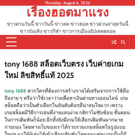
Skip
Thursday, August 6, 2026
เรื่องฮอตมาแรง
to
content
ข่าวด่วนวันนี้ ข่าววันนี้ ข่าวสด ข่าวฮอต ข่าวด่วนล่าสุดวันนี้
ข่าวบันเทิง ข่าวกีฬา ข่าวการเมืองอัปเดตตลอด
tony 1688 สล็อตเว็บตรง เว็บค่ายเกม
ใหม่ ลิขสิทธิ์แท้ 2025
tony 1688
หากใครที่ต้องการสร้างรายได้เสริมจากการใช้มือ
ถือง่าย ๆ หรือว่าใช้เวลาว่างเพื่อหาเงินผ่านทางออนไลน์ เกม
สล็อตถือว่าเป็นตัวเลือกในอันดับต้นๆที่น่าสนใจมาก เพราะ
เกมสล็อตมีวิธีการเล่นที่ง่ายแสนง่าย กติกาไม่ซับซ้อน ขั้นตอน
ในการเดิมพันก็น้อย อีกทั้งยังมีเกมให้เลือกเดิมพันมากมาย
ก่ายกอง โดยทางเว็บของเราได้รวบรวมเกมสล็อตในรูปแบบ
ใหม่ๆ มาให้ผู้เล่นได้เข้าเลือกเดิมพันโดยเกมแต่ละเกมนั้นก็มี