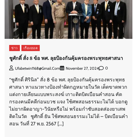
ข่าว
เรื่องฮอต
ชูศักดิ์ สั่ง 8 ข้อ พศ. ลุยป้องกันคุ้มครองพระพุทธศาสนา
0
Ufabetwin1168@gmail.com
November 27, 2024
“ชูศักดิ์ ศิรินิล” สั่ง 8 ข้อ พศ. ลุยป้องกันคุ้มครองพระพุทธ
ศาสนา หาแนวทางป้องทำผิดกฎหมายในวัด เด็ดขาดพวก
แต่งกายเลียนแบบพระสงฆ์ เกาะติดบิดเบือนคำสอน คัด
กรองคนมีคดีก่อนบวช แจง ใช้ศพสอนธรรมะไม่ได้ บอกดู
ไม่ยากผิดอาญา-วินัยหรือไม่ พร้อมกำชับสอดส่องยาเสพ
ติดในวัด ชูศักดิ์ ยัน ใช้ศพสอนธรรมะไม่ได้ – บิดเบือนคำ
สอน วันที่ 27 พ.ย. 2567 […]